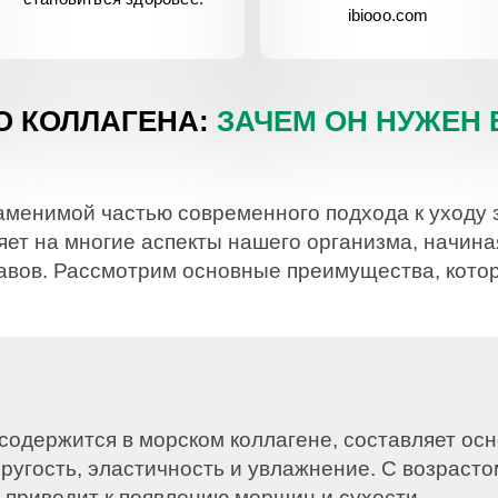
ibiooo.com
О КОЛЛАГЕНА:
ЗАЧЕМ ОН НУЖЕН
аменимой частью современного подхода к уходу з
яет на многие аспекты нашего организма, начина
авов. Рассмотрим основные преимущества, котор
 содержится в морском коллагене, составляет осн
пругость, эластичность и увлажнение. С возраст
о приводит к появлению морщин и сухости.