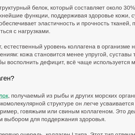
труктурный белок, который составляет около 30%
жнейшие функции, поддерживая здоровье кожи, с
обеспечивает эластичность и прочность тканей, 
ться с нагрузками.
т, естественный уровень коллагена в организме 
ниям: кожа становится менее упругой, суставы т
бы восполнить дефицит, всё чаще используется м
аген?
лок
, получаемый из рыбы и других морских органи
зкомолекулярной структуре он легче усваивается
пример, говяжьим или свиным коллагеном. Это де
 выбором для поддержания здоровья.
ервую очередь, коллаген I типа. Этот тип отвеча