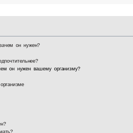
 зачем он нужен?
едпочтительнее?
ачем он нужен вашему организму?
организме
ен?
мать?