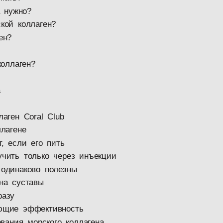
а нужно?
кой коллаген?
ен?
оллаген?
а
аген Coral Club
лагене
, если его пить
чить только через инъекции
одинаково полезны
на суставы
разу
ющие эффективность
вания морского коллагена