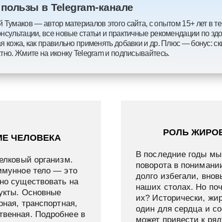
пользы в Telegram-канале
 Тумаков — автор материалов этого сайта, с опытом 15+ лет в те
нсультации, все новые статьи и практичные рекомендации по здо
ая кожа, как правильно применять добавки и др. Плюс — бонус: 
тно. Жмите на иконку Telegram и подписывайтесь.
РОЛЬ ЖИРОВ
МЕ ЧЕЛОВЕКА
В последние годы мы
елковый организм.
поворота в понимании
ммунное тело — это
долго избегали, внов
но существовать на
наших столах. Но по
укты. Основные
их? Исторически, жи
рная, транспортная,
один для сердца и со
твенная. Подробнее в
может привести к ря