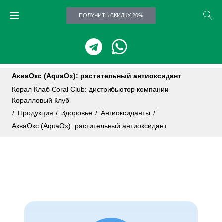
ПОЛУЧИТЬ СКИДКУ 20%
АкваОкс (AquaOx): растительный антиоксидант
Корал Клаб Coral Club: дистрибьютор компании
Коралловый Клуб
/
Продукция
/
Здоровье
/
Антиоксиданты
/
АкваОкс (AquaOx): растительный антиоксидант