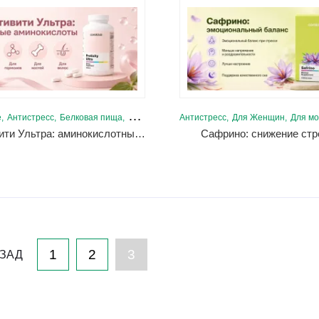
е
Антистресс
Белковая пища
Для детей
Для Женщин
Антистресс
Для Женщин
Для костей и связок
Для мозг
Противити Ультра: аминокислотный комплекс
Сафрино: снижение стр
1
2
3
ЗАД