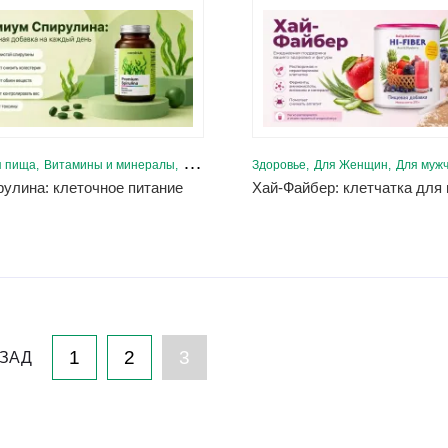
я пища
Витамины и минералы
Для Женщин
Здоровье
Для мужчин
Для Женщин
Здоровое пищева
Для муж
улина: клеточное питание
1
2
3
ЗАД