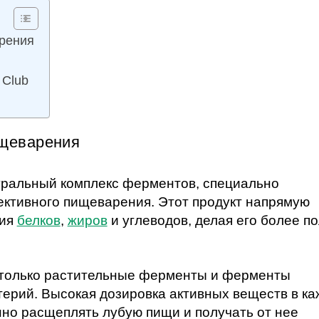
рения
 Club
щеварения
уральный комплекс ферментов, специально
ктивного пищеварения. Этот продукт напрямую
ния
белков
,
жиров
и углеводов, делая его более п
 только растительные ферменты и ферменты
ерий. Высокая дозировка активных веществ в к
нно расщеплять лубую пищи и получать от нее