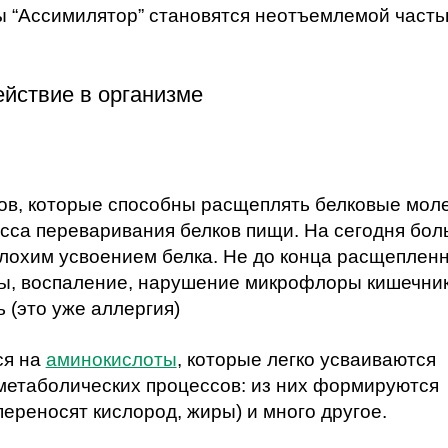
ы “Ассимилятор” становятся неотъемлемой част
йствие в организме
ов, которые способны расщеплять белковые мол
сса переваривания белков пищи. На сегодня бо
плохим усвоением белка. Не до конца расщеплен
азы, воспаление, нарушение микрофлоры кишечник
 (это уже аллергия)
ся на
аминокислоты
, которые легко усваиваются
метаболических процессов: из них формируются
ереносят кислород, жиры) и много другое.