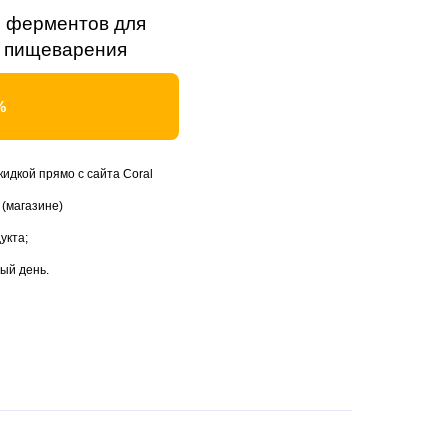
р ферментов для
 пищеварения
%
кидкой прямо с сайта Coral
 (магазине)
укта;
дый день.