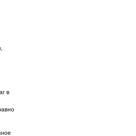
,
г в
равно
нное