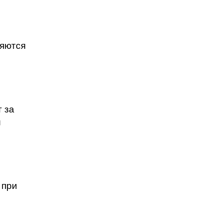
ляются
 за
и
 при
м